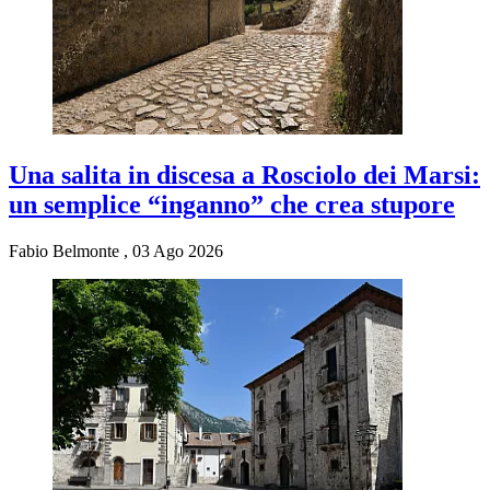
Una salita in discesa a Rosciolo dei Marsi:
un semplice “inganno” che crea stupore
Fabio Belmonte
,
03 Ago 2026