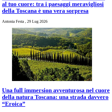
al tuo cuore: tra i paesaggi meravigliosi
della Toscana è una vera sorpresa
Antonia Festa
,
29 Lug 2026
Una full immersion avventurosa nel cuore
della natura Toscana: una strada davvero
“Eroica”