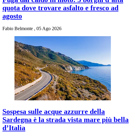
quota dove trovare asfalto e fresco ad
agosto
Fabio Belmonte
,
05 Ago 2026
Sospesa sulle acque azzurre della
Sardegna è la strada vista mare più bella
d’Italia