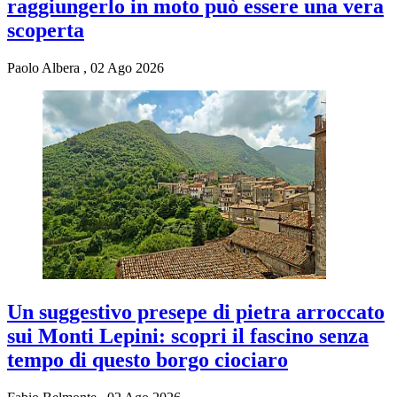
raggiungerlo in moto può essere una vera
scoperta
Paolo Albera
,
02 Ago 2026
Un suggestivo presepe di pietra arroccato
sui Monti Lepini: scopri il fascino senza
tempo di questo borgo ciociaro