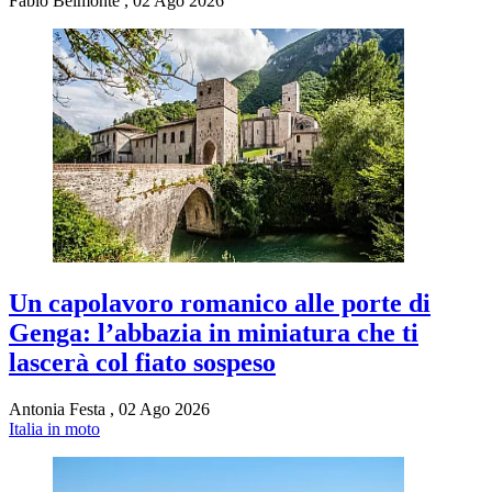
Fabio Belmonte
,
02 Ago 2026
Un capolavoro romanico alle porte di
Genga: l’abbazia in miniatura che ti
lascerà col fiato sospeso
Antonia Festa
,
02 Ago 2026
Italia in moto