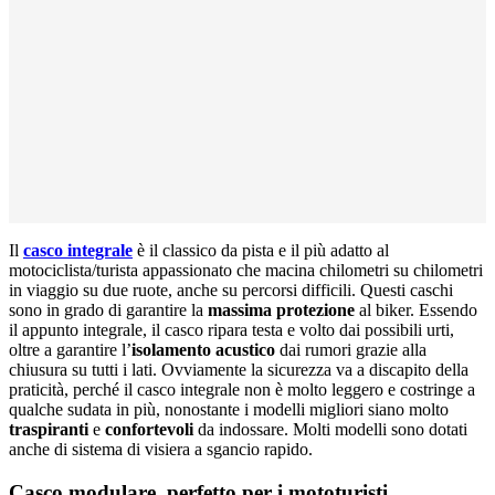
Il
casco integrale
è il classico da pista e il più adatto al
motociclista/turista appassionato che macina chilometri su chilometri
in viaggio su due ruote, anche su percorsi difficili. Questi caschi
sono in grado di garantire la
massima protezione
al biker. Essendo
il appunto integrale, il casco ripara testa e volto dai possibili urti,
oltre a garantire l’
isolamento acustico
dai rumori grazie alla
chiusura su tutti i lati. Ovviamente la sicurezza va a discapito della
praticità, perché il casco integrale non è molto leggero e costringe a
qualche sudata in più, nonostante i modelli migliori siano molto
traspiranti
e
confortevoli
da indossare. Molti modelli sono dotati
anche di sistema di visiera a sgancio rapido.
Casco modulare, perfetto per i mototuristi