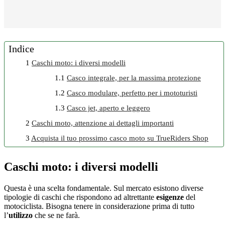
Indice
1
Caschi moto: i diversi modelli
1.1
Casco integrale, per la massima protezione
1.2
Casco modulare, perfetto per i mototuristi
1.3
Casco jet, aperto e leggero
2
Caschi moto, attenzione ai dettagli importanti
3
Acquista il tuo prossimo casco moto su TrueRiders Shop
Caschi moto: i diversi modelli
Questa è una scelta fondamentale. Sul mercato esistono diverse
tipologie di caschi che rispondono ad altrettante
esigenze
del
motociclista. Bisogna tenere in considerazione prima di tutto
l’
utilizzo
che se ne farà.