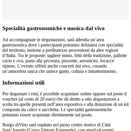
Specialità gastronomiche e musica dal vivo
Ad accompagnare le degustazioni, sarà allestita un’area
gastronomica dove i partecipanti potranno deliziarsi con specialità
del territorio, insieme a prelibatezze provenienti da altre regioni
d’Italia. Tra le proposte: tagliere misto, fritti della tradizione, pallotte
cacio e ova, pasta alla pecorara, pizzonte, arrosticini, focacce
ripiene. L’evento offrirà anche concerti dal vivo, creando
un’atmosfera unica che unisce gusto, cultura e intrattenimento.
Informazioni utili
Per degustare i vini, è possibile acquistare online oppure sul posto il
voucher (al costo di 20 euro) che dà diritto a otto degustazioni a
scelta tra quelle presenti nell’area espositiva e alla dotazione di un kit
composto da calice e sacchetta. Le specialità gastronomiche
potranno essere acquistate direttamente sul posto.
Borgo diVino sarà ospitato nel pieno centro storico di Città
Sant’Angelo (Corso Vittorio Emanuele),
con stand ed eventi