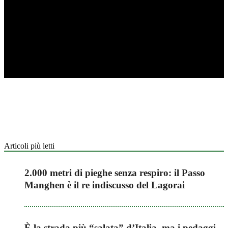
Articoli più letti
2.000 metri di pieghe senza respiro: il Passo
Manghen è il re indiscusso del Lagorai
È la strada più “salata” d’Italia, ma i pedaggi