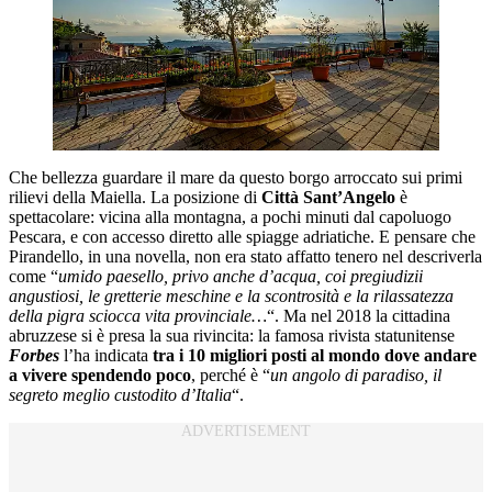
Che bellezza guardare il mare da questo borgo arroccato sui primi
rilievi della Maiella. La posizione di
Città Sant’Angelo
è
spettacolare: vicina alla montagna, a pochi minuti dal capoluogo
Pescara, e con accesso diretto alle spiagge adriatiche. E pensare che
Pirandello, in una novella, non era stato affatto tenero nel descriverla
come “
umido paesello, privo anche d’acqua, coi pregiudizii
angustiosi, le gretterie meschine e la scontrosità e la rilassatezza
della pigra sciocca vita provinciale…
“. Ma nel 2018 la cittadina
abruzzese si è presa la sua rivincita: la famosa rivista statunitense
Forbes
l’ha indicata
tra i 10 migliori posti al mondo dove andare
a vivere spendendo poco
, perché è “
un angolo di paradiso, il
segreto meglio custodito d’Italia
“.