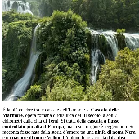
È la più celebre tra le cascate dell’Umbria: la
Cascata delle
Marmore
, opera romana d’idraulica del III secolo, a soli 7
chilometri dalla città di Terni. Si tratta della
cascata a flusso
controllato più alta d’Europa
, ma la sua origine è leggendaria. Si
racconta fosse nata dalla storia d’amore tra una
ninfa di nome Nera
e un
pastore di nome Velino
. L’unione fu ostacolata dalla
dea