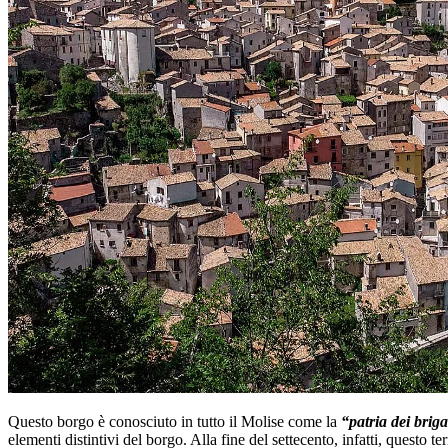
Questo borgo è conosciuto in tutto il Molise come la
“patria dei briga
elementi distintivi del borgo. Alla fine del settecento, infatti, questo t