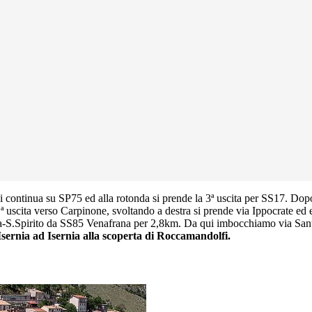
si continua su SP75 ed alla rotonda si prende la 3ª uscita per SS17. Do
ª uscita verso Carpinone, svoltando a destra si prende via Ippocrate ed
a-S.Spirito da SS85 Venafrana per 2,8km. Da qui imbocchiamo via Santo 
Isernia ad Isernia alla scoperta di Roccamandolfi.