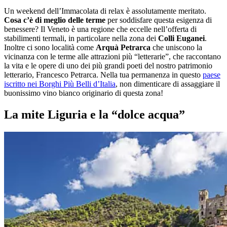
Un weekend dell’Immacolata di relax è assolutamente meritato.
Cosa c’è di meglio delle terme
per soddisfare questa esigenza di
benessere? Il Veneto è una regione che eccelle nell’offerta di
stabilimenti termali, in particolare nella zona dei
Colli Euganei
.
Inoltre ci sono località come
Arquà Petrarca
che uniscono la
vicinanza con le terme alle attrazioni più “letterarie”, che raccontano
la vita e le opere di uno dei più grandi poeti del nostro patrimonio
letterario, Francesco Petrarca. Nella tua permanenza in questo
paese
iscritto nei Borghi Più Belli d’Italia
, non dimenticare di assaggiare il
buonissimo vino bianco originario di questa zona!
La mite Liguria e la “dolce acqua”