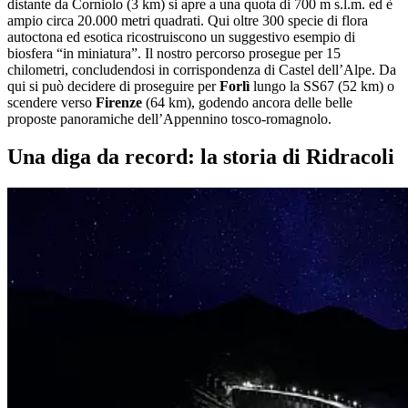
distante da Corniolo (3 km) si apre a una quota di 700 m s.l.m. ed è
ampio circa 20.000 metri quadrati. Qui oltre 300 specie di flora
autoctona ed esotica ricostruiscono un suggestivo esempio di
biosfera “in miniatura”. Il nostro percorso prosegue per 15
chilometri, concludendosi in corrispondenza di Castel dell’Alpe. Da
qui si può decidere di proseguire per
Forlì
lungo la SS67 (52 km) o
scendere verso
Firenze
(64 km), godendo ancora delle belle
proposte panoramiche dell’Appennino tosco-romagnolo.
Una diga da record: la storia di Ridracoli