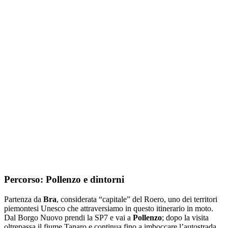
Percorso: Pollenzo e dintorni
Partenza da
Bra
, considerata “capitale” del Roero, uno dei territori
piemontesi Unesco che attraversiamo in questo itinerario in moto.
Dal Borgo Nuovo prendi la SP7 e vai a
Pollenzo
; dopo la visita
oltrepassa il fiume Tanaro e continua fino a imboccare l’autostrada