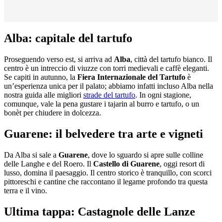
Alba: capitale del tartufo
Proseguendo verso est, si arriva ad
Alba
, città del tartufo bianco. Il
centro è un intreccio di viuzze con torri medievali e caffè eleganti.
Se capiti in autunno, la
Fiera Internazionale del Tartufo
è
un’esperienza unica per il palato; abbiamo infatti incluso Alba nella
nostra guida alle migliori
strade del tartufo
. In ogni stagione,
comunque, vale la pena gustare i tajarin al burro e tartufo, o un
bonèt per chiudere in dolcezza.
Guarene: il belvedere tra arte e vigneti
Da Alba si sale a
Guarene
, dove lo sguardo si apre sulle colline
delle Langhe e del Roero. Il
Castello di Guarene
, oggi resort di
lusso, domina il paesaggio. Il centro storico è tranquillo, con scorci
pittoreschi e cantine che raccontano il legame profondo tra questa
terra e il vino.
Ultima tappa: Castagnole delle Lanze