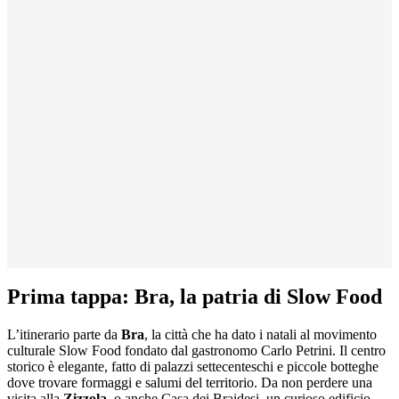
Prima tappa: Bra, la patria di Slow Food
L’itinerario parte da
Bra
, la città che ha dato i natali al movimento
culturale Slow Food fondato dal gastronomo Carlo Petrini. Il centro
storico è elegante, fatto di palazzi settecenteschi e piccole botteghe
dove trovare formaggi e salumi del territorio. Da non perdere una
visita alla
Zizzola
, o anche Casa dei Braidesi, un curioso edificio