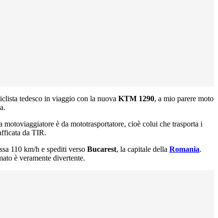
iclista tedesco in viaggio con la nuova
KTM 1290
, a mio parere moto
a.
a motoviaggiatore è da mototrasportatore, cioè colui che trasporta i
afficata da TIR.
fissa 110 km/h e spediti verso
Bucarest
, la capitale della
Romania
.
mato è veramente divertente.