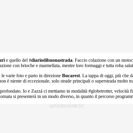
ri
e quello del
#
diariodibuonastrada
. Faccio colazione con un motoc
azione con brioche e marmellata, mentre loro formaggi e tutta roba salat
 le varie foto e parto in direzione
Bucarest
. La tappa di oggi, più che d
non è niente di eccezionale, solo strade principali o superstrada molto tr
è sprofondato. Io e Zazzá ci mettiamo in modalità
#
globetrotter
, velocità 
giornata si presenterà in un modo diverso, in quanto il percorso program