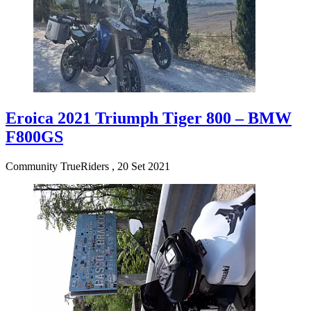
Eroica 2021 Triumph Tiger 800 – BMW
F800GS
Community TrueRiders
,
20 Set 2021