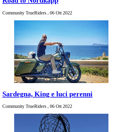
Road to Nordkapp
Community TrueRiders
,
06 Ott 2022
Sardegna, King e luci perenni
Community TrueRiders
,
06 Ott 2022