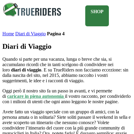
SHOP
Home
Diari di Viaggio
Pagina 4
Diari di Viaggio
Quando si parte per una vacanza, lunga o breve che sia, si
accumulano ricordi che in tanti scelgono di condividere nei
loro
diari di viaggio
. E su TrueRiders non facciamo eccezione: sin
dalla nascita del sito, nel 2015, abbiamo raccolto i vostri
suggerimenti, le idee e i racconti di viaggio.
Oggi però il nostro sito fa un passo in avanti, e vi permette
di
caricare in piena autonomia
il vostro racconto, per condividerlo
con i milioni di utenti che ogni anno leggono le nostre pagine.
Avete fatto un viaggio speciale con un gruppo di amici, con la
persona amata o in solitaria? Siete soliti passare il weekend in sella e
avete scoperto un itinerario che nessuno conosce? Volete
condividere l’itinerario del cuore con la più grande community di
motociclisti in Italia? Ora, potete farlo! È davvero semplice: grazie