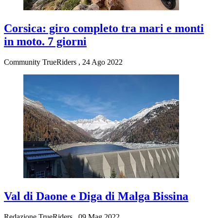
Corsica: giro completo tra mari e monti
in moto. 7 giorni
Community TrueRiders
,
24 Ago 2022
Val di Daone e Diga di Malga Bissina
Redazione TrueRiders
,
09 Mag 2022