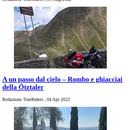
A un passo dal cielo – Rombo e ghiacciai
della Ötztaler
Redazione TrueRiders
,
04 Apr 2022