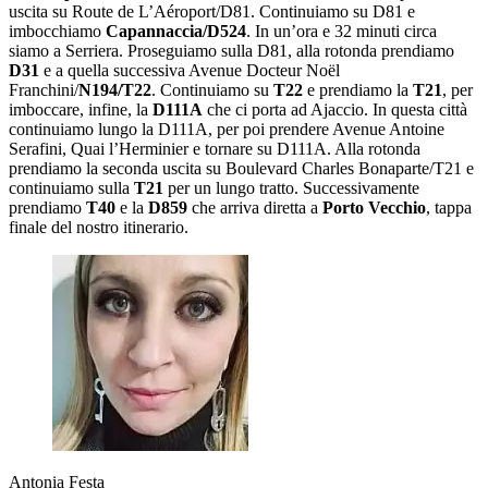
uscita su Route de L’Aéroport/D81. Continuiamo su D81 e
imbocchiamo
Capannaccia/D524
. In un’ora e 32 minuti circa
siamo a Serriera. Proseguiamo sulla D81, alla rotonda prendiamo
D31
e a quella successiva Avenue Docteur Noël
Franchini/
N194/T22
. Continuiamo su
T22
e prendiamo la
T21
, per
imboccare, infine, la
D111A
che ci porta ad Ajaccio. In questa città
continuiamo lungo la D111A, per poi prendere Avenue Antoine
Serafini, Quai l’Herminier e tornare su D111A. Alla rotonda
prendiamo la seconda uscita su Boulevard Charles Bonaparte/T21 e
continuiamo sulla
T21
per un lungo tratto. Successivamente
prendiamo
T40
e la
D859
che arriva diretta a
Porto Vecchio
, tappa
finale del nostro itinerario.
Antonia Festa