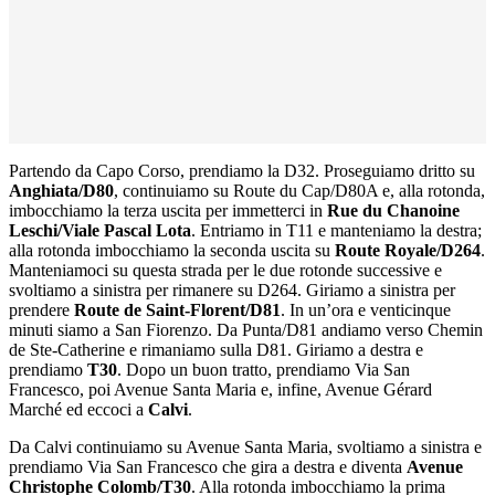
Partendo da Capo Corso, prendiamo la
D32
. Proseguiamo dritto su
Anghiata/D80
, continuiamo su Route du Cap/D80A e, alla rotonda,
imbocchiamo la terza uscita per immetterci in
Rue du Chanoine
Leschi/Viale Pascal Lota
. Entriamo in T11 e manteniamo la destra;
alla rotonda imbocchiamo la seconda uscita su
Route Royale/D264
.
Manteniamoci su questa strada per le due rotonde successive e
svoltiamo a sinistra per rimanere su D264. Giriamo a sinistra per
prendere
Route de Saint-Florent/D81
. In un’ora e venticinque
minuti siamo a San Fiorenzo. Da Punta/D81 andiamo verso Chemin
de Ste-Catherine e rimaniamo sulla D81. Giriamo a destra e
prendiamo
T30
. Dopo un buon tratto, prendiamo Via San
Francesco, poi Avenue Santa Maria e, infine, Avenue Gérard
Marché ed eccoci a
Calvi
.
Da Calvi continuiamo su Avenue Santa Maria, svoltiamo a sinistra e
prendiamo Via San Francesco che gira a destra e diventa
Avenue
Christophe Colomb/T30
. Alla rotonda imbocchiamo la prima