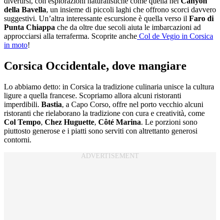
divertirsi, con esplorazioni naturalistiche come quella nel
Canyon
della Bavella
, un insieme di piccoli laghi che offrono scorci davvero
suggestivi. Un’altra interessante escursione è quella verso il
Faro di
Punta Chiappa
che da oltre due secoli aiuta le imbarcazioni ad
approcciarsi alla terraferma.
Scoprite anche
Col de Vegio in Corsica
in moto
!
Corsica Occidentale, dove mangiare
Lo abbiamo detto: in Corsica la tradizione culinaria unisce la cultura
ligure a quella francese. Scopriamo allora alcuni ristoranti
imperdibili.
Bastia
, a Capo Corso,
offre nel porto vecchio alcuni
ristoranti che rielaborano la tradizione con cura e creatività, come
Col Tempo
,
Chez Huguette
,
Côté Marina
. Le porzioni sono
piuttosto generose e i piatti sono serviti con altrettanto generosi
contorni.