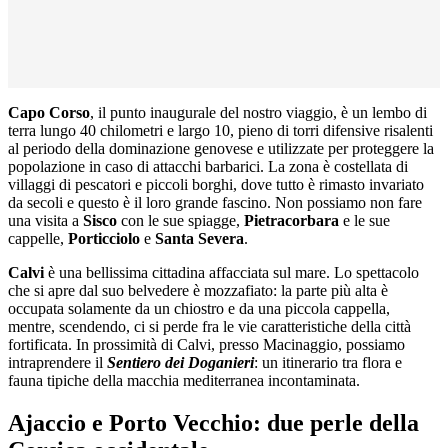
Capo Corso
, il punto inaugurale del nostro viaggio, è un lembo di
terra lungo 40 chilometri e largo 10, pieno di
torri difensive
risalenti
al periodo della dominazione genovese e utilizzate per proteggere la
popolazione in caso di attacchi barbarici. La zona è costellata di
villaggi di pescatori
e
piccoli borghi,
dove tutto è rimasto invariato
da secoli e questo è il loro grande fascino. Non possiamo non fare
una visita a
Sisco
con le sue spiagge,
Pietracorbara
e le sue
cappelle,
Porticciolo
e
Santa Severa
.
Calvi
è una bellissima cittadina affacciata sul mare
. Lo spettacolo
che si apre dal suo belvedere è mozzafiato: la parte più alta è
occupata solamente da un chiostro e da una piccola cappella,
mentre, scendendo, ci si perde fra le vie caratteristiche della città
fortificata. In prossimità di Calvi, presso Macinaggio, possiamo
intraprendere il
Sentiero dei Doganieri
: un itinerario tra flora e
fauna tipiche della macchia mediterranea incontaminata.
Ajaccio e Porto Vecchio: due perle della