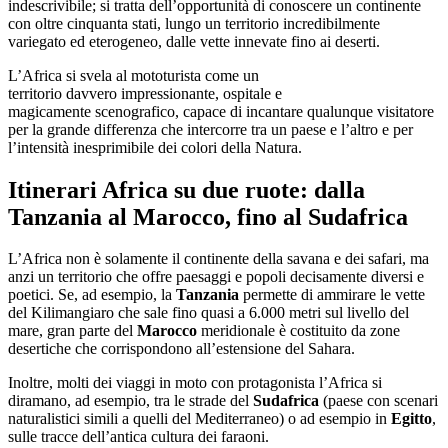
indescrivibile; si tratta dell’opportunità di conoscere un continente
con oltre cinquanta stati, lungo un territorio incredibilmente
variegato ed eterogeneo, dalle vette innevate fino ai deserti.
L’Africa si svela al mototurista come un
territorio davvero impressionante, ospitale e
magicamente scenografico, capace di incantare qualunque visitatore
per la grande differenza che intercorre tra un paese e l’altro e per
l’intensità inesprimibile dei colori della Natura.
Itinerari Africa su due ruote: dalla
Tanzania al Marocco, fino al Sudafrica
L’Africa non è solamente il continente della savana e dei safari, ma
anzi un territorio che offre paesaggi e popoli decisamente diversi e
poetici. Se, ad esempio, la
Tanzania
permette di ammirare le vette
del Kilimangiaro che sale fino quasi a 6.000 metri sul livello del
mare, gran parte del
Marocco
meridionale è costituito da zone
desertiche che corrispondono all’estensione del Sahara.
Inoltre, molti dei viaggi in moto con protagonista l’Africa si
diramano, ad esempio, tra le strade del
Sudafrica
(paese con scenari
naturalistici simili a quelli del Mediterraneo) o ad esempio in
Egitto
,
sulle tracce dell’antica cultura dei faraoni.