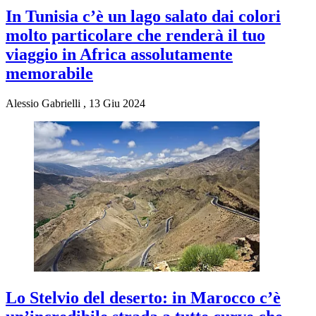
In Tunisia c’è un lago salato dai colori
molto particolare che renderà il tuo
viaggio in Africa assolutamente
memorabile
Alessio Gabrielli
,
13 Giu 2024
Lo Stelvio del deserto: in Marocco c’è