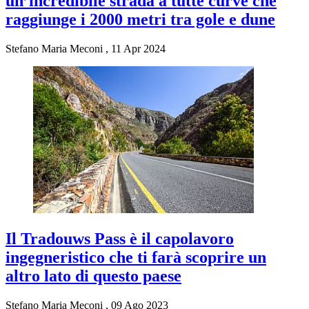
un’incredibile strada a tutte curve che
raggiunge i 2000 metri tra gole e dune
Stefano Maria Meconi
,
11 Apr 2024
Il Tradouws Pass è il capolavoro
ingegneristico che ti farà scoprire un
altro lato di questo paese
Stefano Maria Meconi
,
09 Ago 2023