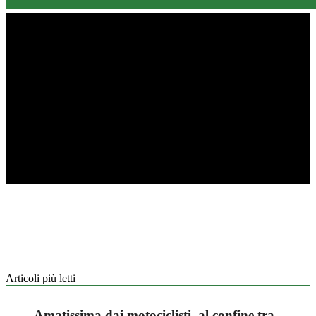
Articoli più letti
Amatissima dai motociclisti, al confine tra