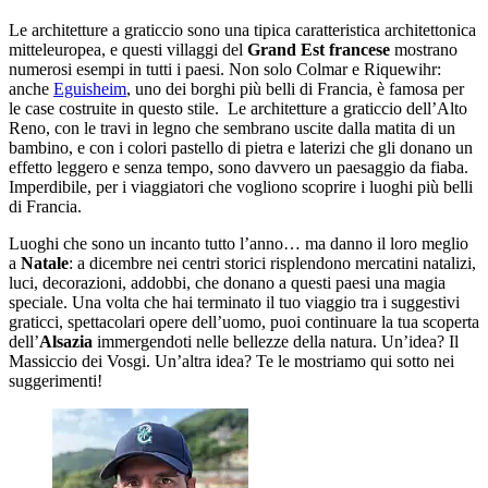
Le architetture a graticcio sono una tipica caratteristica architettonica
mitteleuropea, e questi villaggi del
Grand Est francese
mostrano
numerosi esempi in tutti i paesi. Non solo Colmar e Riquewihr:
anche
Eguisheim
, uno dei borghi più belli di Francia, è famosa per
le case costruite in questo stile. Le architetture a graticcio dell’Alto
Reno, con le travi in legno che sembrano uscite dalla matita di un
bambino, e con i colori pastello di pietra e laterizi che gli donano un
effetto leggero e senza tempo, sono davvero un paesaggio da fiaba.
Imperdibile, per i viaggiatori che vogliono scoprire i luoghi più belli
di Francia.
Luoghi che sono un incanto tutto l’anno… ma danno il loro meglio
a
Natale
: a dicembre nei centri storici risplendono mercatini natalizi,
luci, decorazioni, addobbi, che donano a questi paesi una magia
speciale. Una volta che hai terminato il tuo viaggio tra i suggestivi
graticci, spettacolari opere dell’uomo, puoi continuare la tua scoperta
dell’
Alsazia
immergendoti nelle bellezze della natura. Un’idea? Il
Massiccio dei Vosgi. Un’altra idea? Te le mostriamo qui sotto nei
suggerimenti!