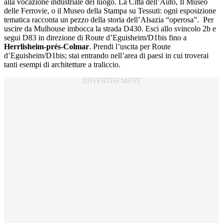
alla vocazione industriale del luogo. La Città dell’Auto, Il Museo
delle Ferrovie, o il Museo della Stampa su Tessuti: ogni esposizione
tematica racconta un pezzo della storia dell’Alsazia “operosa”. Per
uscire da Mulhouse imbocca la strada D430. Esci allo svincolo 2b e
segui D83 in direzione di Route d’Eguisheim/D1bis fino a
Herrlisheim-prés-Colmar
. Prendi l’uscita per Route
d’Eguisheim/D1bis; stai entrando nell’area di paesi in cui troverai
tanti esempi di architetture a traliccio.