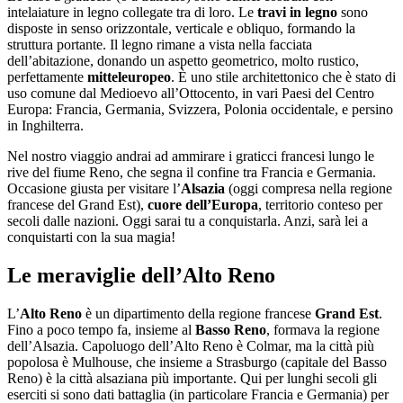
intelaiature in legno collegate tra di loro. Le
travi in legno
sono
disposte in senso orizzontale, verticale e obliquo, formando la
struttura portante. Il legno rimane a vista nella facciata
dell’abitazione, donando un aspetto geometrico, molto rustico,
perfettamente
mitteleuropeo
. È uno stile architettonico che è stato di
uso comune dal Medioevo all’Ottocento, in vari Paesi del Centro
Europa: Francia, Germania, Svizzera, Polonia occidentale, e persino
in Inghilterra.
Nel nostro viaggio andrai ad ammirare i graticci francesi lungo le
rive del fiume Reno, che segna il confine tra Francia e Germania.
Occasione giusta per visitare l’
Alsazia
(oggi compresa nella regione
francese del Grand Est),
cuore dell’Europa
, territorio conteso per
secoli dalle nazioni. Oggi sarai tu a conquistarla. Anzi, sarà lei a
conquistarti con la sua magia!
Le meraviglie dell’Alto Reno
L’
Alto Reno
è un dipartimento della regione francese
Grand Est
.
Fino a poco tempo fa, insieme al
Basso Reno
, formava la regione
dell’Alsazia. Capoluogo dell’Alto Reno è Colmar, ma la città più
popolosa è Mulhouse, che insieme a Strasburgo (capitale del Basso
Reno) è la città alsaziana più importante. Qui per lunghi secoli gli
eserciti si sono dati battaglia (in particolare Francia e Germania) per