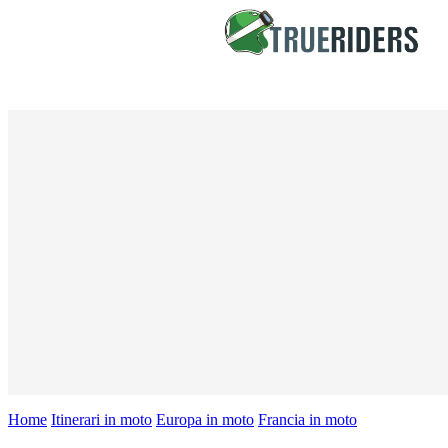
Home
Itinerari in moto
Europa in moto
Francia in moto