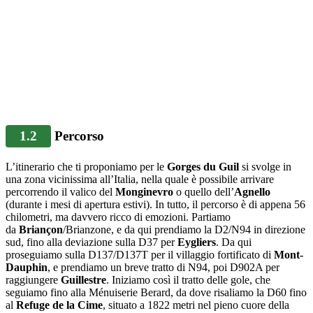
1.2
Percorso
L’itinerario che ti proponiamo per le
Gorges du Guil
si svolge in
una zona vicinissima all’Italia, nella quale è possibile arrivare
percorrendo il valico del
Monginevro
o quello dell’
Agnello
(durante i mesi di apertura estivi). In tutto, il percorso è di appena 56
chilometri, ma davvero ricco di emozioni. Partiamo
da
Briançon
/Brianzone, e da qui prendiamo la D2/N94 in direzione
sud, fino alla deviazione sulla D37 per
Eygliers
. Da qui
proseguiamo sulla D137/D137T per il villaggio fortificato di
Mont-
Dauphin
, e prendiamo un breve tratto di N94, poi D902A per
raggiungere
Guillestre
. Iniziamo così il tratto delle gole, che
seguiamo fino alla Ménuiserie Berard, da dove risaliamo la D60 fino
al
Refuge de la Cime
, situato a 1822 metri nel pieno cuore della