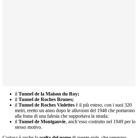
il
Tunnel de la Maison du Roy;
il
Tunnel de Roches Brunes;
il
Tunnel de Roches Violettes
è il più esteso, con i suoi 320
metri, eretto un anno dopo le alluvioni del 1948 che portarono
alla frana di una falesia che supportava la strada;
il
Tunnel de Montgauvie
, anch’esso costruito nel 1949 per lo
stesso motivo.
Curiosa è anche la
scelta del nome
di queste gole, che vengono