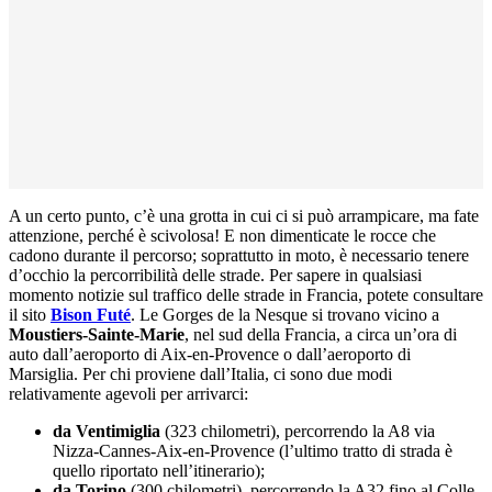
A un certo punto, c’è una grotta in cui ci si può arrampicare, ma fate
attenzione, perché è scivolosa! E non dimenticate le rocce che
cadono durante il percorso; soprattutto in moto, è necessario tenere
d’occhio la percorribilità delle strade. Per sapere in qualsiasi
momento notizie sul traffico delle strade in Francia, potete consultare
il sito
Bison Futé
. Le Gorges de la Nesque si trovano vicino a
Moustiers-Sainte-Marie
, nel sud della Francia, a circa un’ora di
auto dall’aeroporto di Aix-en-Provence o dall’aeroporto di
Marsiglia. Per chi proviene dall’Italia, ci sono due modi
relativamente agevoli per arrivarci:
da Ventimiglia
(323 chilometri), percorrendo la A8 via
Nizza-Cannes-Aix-en-Provence (l’ultimo tratto di strada è
quello riportato nell’itinerario);
da Torino
(300 chilometri), percorrendo la A32 fino al Colle