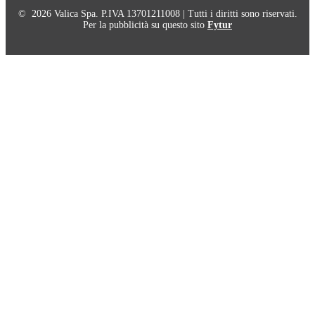
© 2026 Valica Spa. P.IVA 13701211008 | Tutti i diritti sono riservati.
Per la pubblicità su questo sito
Fytur