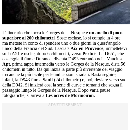
L’itinerario che tocca le Gorges de la Nesque è
un anello di poco
superiore ai 200 chilometri
. Soste escluse, lo si compie in 4 ore,
ma mettete in conto di spendere uno o due giorni in quest’angolo
unico della Francia del Sud. Lasciata
Aix-en-Provence
, immettetevi
sulla A51 e uscite, dopo 6 chilometri, verso
Pertuis
. La D651, che
costeggia il fiume Durance, diventa D493 entrando nella Vaucluse.
Apt
, prima tappa intermedia verso le Gorges de la Nesque, dista 56
chilometri in tutto. Da qui inizia la parte più divertente del viaggio,
ma anche la più facile per le indicazioni stradali. Basta seguire,
infatti, la D943 fino a
Sault
(24 chilometri) e, poi, deviare verso sud
della D942. Si inizierà così la serie di curve e tornanti che segna il
passaggio lungo le Gorges de la Nesque. Dopo varia pause
fotografiche, si arriva a
Les ocres de Mormoiron
.