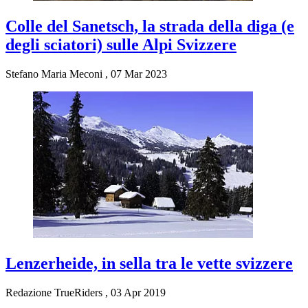
Colle del Sanetsch, la strada della diga (e
degli sciatori) sulle Alpi Svizzere
Stefano Maria Meconi
,
07 Mar 2023
Lenzerheide, in sella tra le vette svizzere
Redazione TrueRiders
,
03 Apr 2019