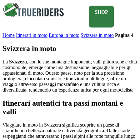
SHOP
Home
Itinerari in moto
Europa in moto
Svizzera in moto
Pagina 4
Svizzera in moto
La
Svizzera
, con le sue montagne imponenti, valli pittoresche e città
cosmopolite, emerge come una destinazione ineguagliabile per gli
appassionati di moto. Questo paese, noto per la sua precisione
orologiera, cioccolato squisito e tradizioni multilingue, offre un
viaggio attraverso paesaggi mozzafiato e una cultura ricca e
diversificata, rendendolo un’esperienza unica per ogni motociclista.
Itinerari autentici tra passi montani e
valli
Viaggiare in moto in Svizzera significa scoprire un paese di
straordinaria bellezza naturale e diversità geografica. Dalle strade
serpeggianti che attraversano i passi alpini alle rotte tranquille lungo