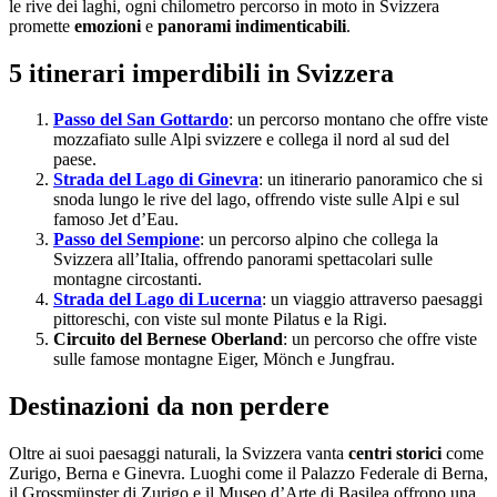
le rive dei laghi, ogni chilometro percorso in moto in Svizzera
promette
emozioni
e
panorami indimenticabili
.
5 itinerari imperdibili in Svizzera
Passo del San Gottardo
: un percorso montano che offre viste
mozzafiato sulle Alpi svizzere e collega il nord al sud del
paese.
Strada del Lago di Ginevra
: un itinerario panoramico che si
snoda lungo le rive del lago, offrendo viste sulle Alpi e sul
famoso Jet d’Eau.
Passo del Sempione
: un percorso alpino che collega la
Svizzera all’Italia, offrendo panorami spettacolari sulle
montagne circostanti.
Strada del Lago di Lucerna
: un viaggio attraverso paesaggi
pittoreschi, con viste sul monte Pilatus e la Rigi.
Circuito del Bernese Oberland
: un percorso che offre viste
sulle famose montagne Eiger, Mönch e Jungfrau.
Destinazioni da non perdere
Oltre ai suoi paesaggi naturali, la Svizzera vanta
centri storici
come
Zurigo, Berna e Ginevra. Luoghi come il Palazzo Federale di Berna,
il Grossmünster di Zurigo e il Museo d’Arte di Basilea offrono una