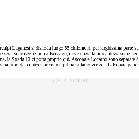
Prealpi Luganesi si disnoda lungo 55 chilometri, per larghissima parte s
vizzera, si prosegue fino a Brissago, dove inizia la prima deviazione pe
ona, la Strada 13 ci porta proprio qui. Ascona e Locarno sono separate 
pena fuori dal centro storico, ma prima saliamo verso la balconata pan