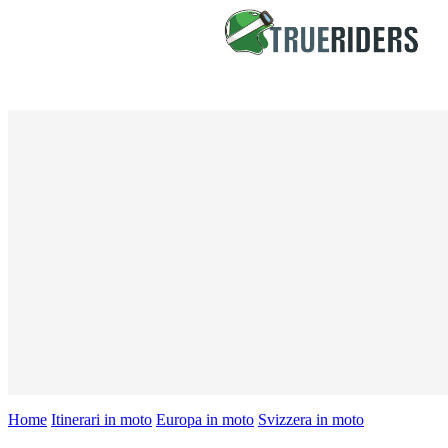
Home
Itinerari in moto
Europa in moto
Svizzera in moto