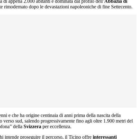
na di appena 2.000 abitanti è dominata dal profilo dell’
Abbazia di
te rimodernato dopo le devastazioni napoleoniche di fine Settecento.
lenni e che ha origine centinaia di anni prima della nascita della
 verso sud, salendo progressivamente fino agli oltre 1.900 metri del
nofona” della
Svizzera
per eccellenza.
i intende proseguire il percorso, il Ticino offre
interessanti