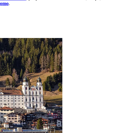
Como
.