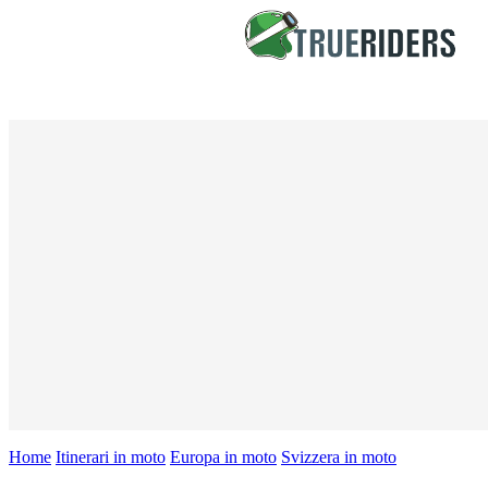
Home
Itinerari in moto
Europa in moto
Svizzera in moto