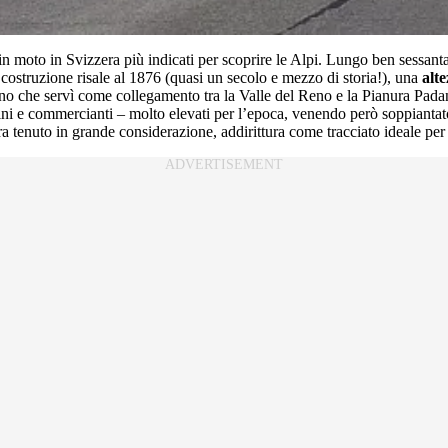
 in moto in Svizzera più indicati per scoprire le Alpi. Lungo ben sessa
 costruzione risale al 1876 (quasi un secolo e mezzo di storia!), una
alt
ano che servì come collegamento tra la Valle del Reno e la Pianura Padan
legrini e commercianti – molto elevati per l’epoca, venendo però soppianta
a tenuto in grande considerazione, addirittura come tracciato ideale pe