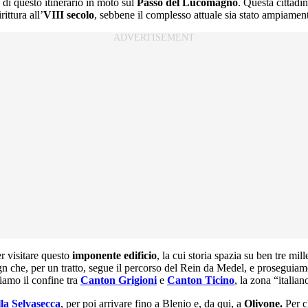
 di questo itinerario in moto sul
Passo del Lucomagno
. Questa cittadi
ittura all’
VIII secolo
, sebbene il complesso attuale sia stato ampiamen
r visitare questo
imponente edificio
, la cui storia spazia su ben tre mil
 che, per un tratto, segue il percorso del Rein da Medel, e proseguiamo
iamo il confine tra
Canton Grigioni
e
Canton Ticino
, la zona “italia
lla Selvasecca
, per poi arrivare fino a Blenio e, da qui, a
Olivone.
Per ch