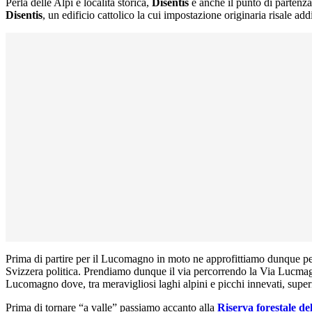
Perla delle Alpi e località storica,
Disentis
è anche il punto di partenza
Disentis
, un edificio cattolico la cui impostazione originaria risale addir
Prima di partire per il Lucomagno in moto ne approfittiamo dunque pe
Svizzera politica. Prendiamo dunque il via percorrendo la Via Lucmagn
Lucomagno dove, tra meravigliosi laghi alpini e picchi innevati, super
Prima di tornare “a valle” passiamo accanto alla
Riserva forestale de