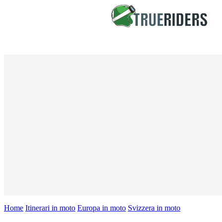
Home
Itinerari in moto
Europa in moto
Svizzera in moto