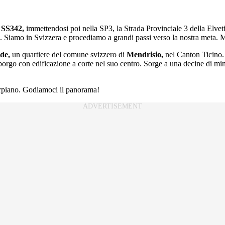
a
SS342,
immettendosi poi nella SP3, la Strada Provinciale 3 della Elvet
ti. Siamo in Svizzera e procediamo a grandi passi verso la nostra meta. 
de,
un quartiere del comune svizzero di
Mendrisio,
nel Canton Ticino. 
rgo con edificazione a corte nel suo centro. Sorge a una decine di minut
rpiano. Godiamoci il panorama!