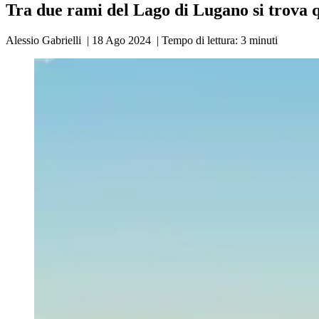
Tra due rami del Lago di Lugano si trova 
Alessio Gabrielli
|
18 Ago 2024
|
Tempo di lettura:
3
minuti