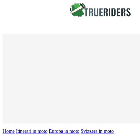
Home
Itinerari in moto
Europa in moto
Svizzera in moto