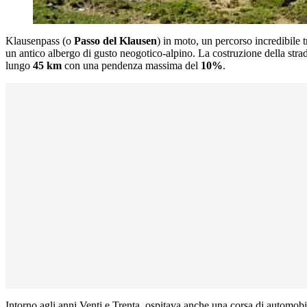
Klausenpass (o
Passo del Klausen
) in moto, un percorso incredibile t
un antico albergo di gusto neogotico-alpino. La costruzione della strad
lungo
45 km
con una pendenza massima del
10%
.
Intorno agli anni Venti e Trenta, ospitava anche una corsa di automobil