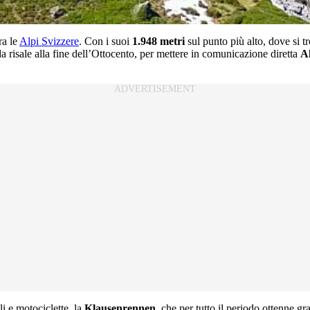
ra le
Alpi Svizzere
. Con i suoi
1.948 metri
sul punto più alto, dove si t
a risale alla fine dell’Ottocento, per mettere in comunicazione diretta
A
i e motociclette, la
Klausenrennen
, che per tutto il periodo ottenne g