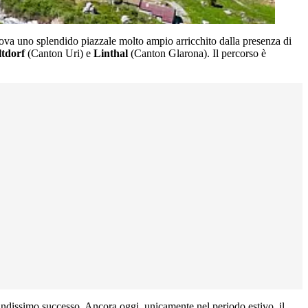
rova uno splendido piazzale molto ampio arricchito dalla presenza di
ltdorf
(Canton Uri) e
Linthal
(Canton Glarona). Il percorso è
randissimo successo. Ancora oggi, unicamente nel periodo estivo, il