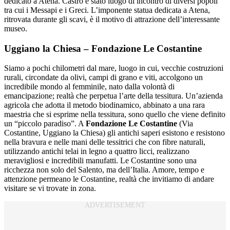
dedicato a Atena. Castro è stato luogo di incontro di diversi popoli
tra cui i Messapi e i Greci. L’imponente statua dedicata a Atena,
ritrovata durante gli scavi, è il motivo di attrazione dell’interessante
museo.
Uggiano la Chiesa – Fondazione Le Costantine
Siamo a pochi chilometri dal mare, luogo in cui, vecchie costruzioni
rurali, circondate da olivi, campi di grano e viti, accolgono un
incredibile mondo al femminile, nato dalla volontà di
emancipazione; realtà che perpetua l’arte della tessitura. Un’azienda
agricola che adotta il metodo biodinamico, abbinato a una rara
maestria che si esprime nella tessitura, sono quello che viene definito
un “piccolo paradiso”. A
Fondazione Le Costantine
(Via
Costantine, Uggiano la Chiesa) gli antichi saperi esistono e resistono
nella bravura e nelle mani delle tessitrici che con fibre naturali,
utilizzando antichi telai in legno a quattro licci, realizzano
meravigliosi e incredibili manufatti. Le Costantine sono una
ricchezza non solo del Salento, ma dell’Italia. Amore, tempo e
attenzione permeano le Costantine, realtà che invitiamo di andare
visitare se vi trovate in zona.