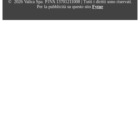
© 2026 Valica Spa. P.IVA 13701211008 | Tutti i diritti sono riservati.
Per la pubblicità su questo sito
Fytur