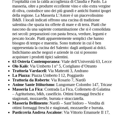
l’ospitalità con la calda accoglienza di Claudia e Paolo. La
masseria, oltre a produrre eccellente vino e olio extra vergine
di oliva, custodisce uno dei più grandi e antichi frantoi ipogei
della regione. La Masseria L’Astore è un piacevolissimo
B&B. I locali indicati offrono una cucina di tradizione
salentina che spazia tra offerte di mare e di terra. Piatti che
nascono da una sapiente contaminazione che si è consolidata
nei secoli: preparazioni con pasta fresca, verdure, legumi e
pescato locale. Piatti apparentemente semplici che hanno
bisogno di tempo e maestria. Sono trattorie in cui è ben
rappresentata la cucina del Salento: dagli antipasti ai dolci.
Indichiamo anche negozi e aziende in cui si possono
acquistare i prodotti tipici salentini.
63 Osteria Contemporanea
: Viale dell’Università 63, Lecce
Olo Kalò
: Via Umberto I n° 5, Corigliano d’Otranto
Trattoria Vardaceli
: Via Matteotti 3, Andrano
La Piazza
: Piazza Umberto I 12, Poggiardo
Trattoria da Roberto
: Via Rosario 7, Nardò
Anime Sante Ittiturismo
: Lungomare Colombo 147, Tricase
Masseria La Fica
: Contrada La Fica, Collemeto di Galatina
– Agriturismo, b&b, caseificio. Ottimi formaggi freschi e
stagionati, mozzarelle, burrata e stracciatella.
Masseria Bellimento
: Nardò – Sant’Isidoro – Vendita di
ottimi formaggi freschi e stagionati, mozzarelle e burrata.
Pasticceria Andrea Ascalone
: Via Vittorio Emanuele II 17,