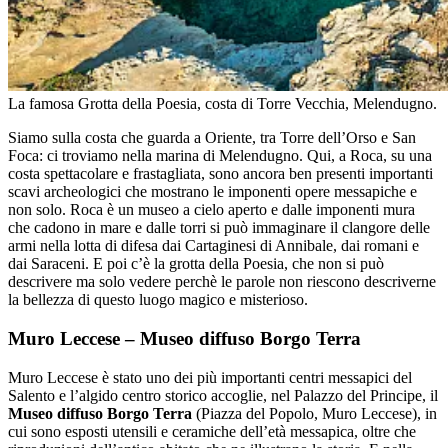
La famosa Grotta della Poesia, costa di Torre Vecchia, Melendugno.
Siamo sulla costa che guarda a Oriente, tra Torre dell’Orso e San
Foca: ci troviamo nella marina di Melendugno. Qui, a Roca, su una
costa spettacolare e frastagliata, sono ancora ben presenti importanti
scavi archeologici che mostrano le imponenti opere messapiche e
non solo. Roca è un museo a cielo aperto e dalle imponenti mura
che cadono in mare e dalle torri si può immaginare il clangore delle
armi nella lotta di difesa dai Cartaginesi di Annibale, dai romani e
dai Saraceni. E poi c’è la grotta della Poesia, che non si può
descrivere ma solo vedere perchè le parole non riescono descriverne
la bellezza di questo luogo magico e misterioso.
Muro Leccese – Museo diffuso Borgo Terra
Muro Leccese è stato uno dei più importanti centri messapici del
Salento e l’algido centro storico accoglie, nel Palazzo del Principe, il
Museo diffuso Borgo Terra
(Piazza del Popolo, Muro Leccese), in
cui sono esposti utensili e ceramiche dell’età messapica, oltre che