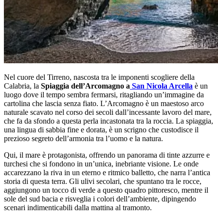
Nel cuore del Tirreno, nascosta tra le imponenti scogliere della
Calabria, la
Spiaggia dell’Arcomagno a
San Nicola Arcella
è un
luogo dove il tempo sembra fermarsi, ritagliando un’immagine da
cartolina che lascia senza fiato. L’Arcomagno è un maestoso arco
naturale scavato nel corso dei secoli dall’incessante lavoro del mare,
che fa da sfondo a questa perla incastonata tra la roccia. La spiaggia,
una lingua di sabbia fine e dorata, è un scrigno che custodisce il
prezioso segreto dell’armonia tra l’uomo e la natura.
Qui, il mare è protagonista, offrendo un panorama di tinte azzurre e
turchesi che si fondono in un’unica, inebriante visione. Le onde
accarezzano la riva in un eterno e ritmico balletto, che narra l’antica
storia di questa terra. Gli ulivi secolari, che spuntano tra le rocce,
aggiungono un tocco di verde a questo quadro pittoresco, mentre il
sole del sud bacia e risveglia i colori dell’ambiente, dipingendo
scenari indimenticabili dalla mattina al tramonto.