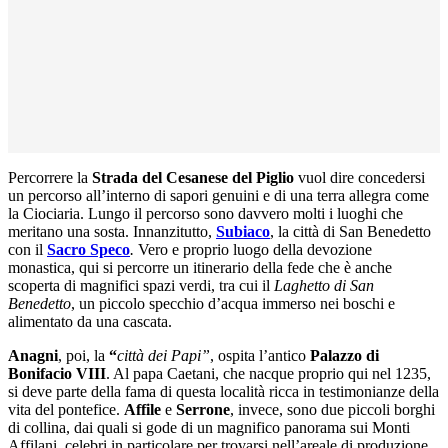
Percorrere la
Strada del Cesanese del Piglio
vuol dire concedersi
un percorso all’interno di sapori genuini e di una terra allegra come
la Ciociaria. Lungo il percorso sono davvero molti i luoghi che
meritano una sosta. Innanzitutto,
Subiaco
, la città di San Benedetto
con il
Sacro Speco
.
Vero e proprio luogo della devozione
monastica, qui si percorre un itinerario della fede che è anche
scoperta di magnifici spazi verdi, tra cui il
Laghetto di San
Benedetto
, un piccolo specchio d’acqua immerso nei boschi e
alimentato da una cascata.
Anagni
, poi, la
“
città dei Papi”
, ospita l’antico
Palazzo di
Bonifacio VIII
. Al papa Caetani, che nacque proprio qui nel 1235,
si deve parte della fama di questa località ricca in testimonianze della
vita del pontefice.
Affile
e
Serrone
, invece, sono due piccoli borghi
di collina, dai quali si gode di un magnifico panorama sui Monti
Affilani, celebri in particolare per trovarsi nell’areale di produzione