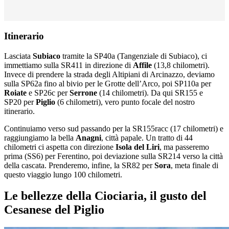
Itinerario
Lasciata
Subiaco
tramite la SP40a (Tangenziale di Subiaco), ci
immettiamo sulla SR411 in direzione di
Affile
(13,8 chilometri).
Invece di prendere la strada degli Altipiani di Arcinazzo, deviamo
sulla SP62a fino al bivio per le Grotte dell’Arco, poi SP110a per
Roiate
e SP26c per
Serrone
(14 chilometri). Da qui SR155 e
SP20
per
Piglio
(6 chilometri), vero punto focale del nostro
itinerario.
Continuiamo verso sud passando per la SR155racc (17 chilometri) e
raggiungiamo la bella
Anagni
, città papale. Un tratto di 44
chilometri ci aspetta con direzione
Isola del Liri
, ma passeremo
prima (SS6) per Ferentino, poi deviazione sulla SR214 verso la città
della cascata. Prenderemo, infine, la SR82 per
Sora
, meta finale di
questo viaggio lungo 100 chilometri.
Le bellezze della Ciociaria, il gusto del
Cesanese del Piglio