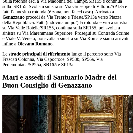
Sulla rotonda esci a Via Madonna del Campo/SR155 e continua
sulla SR155. Svolta a sinistra su Via Giuseppe di Vittorio/SP13a e
fatti l’ennesima rotonda (è zona, non fateci caso). Arrivato a
Genazzano
procedi da Via Trento e Trieste/SP13a verso Piazza
della Repubblica. Fatti (indovina un po’) la rotonda e vira a sinistra
su Via Valle Rotelle/SR155, continua sulla SR155, poi svolta a
sinistra su Via Maremmana Superiore. Prosegui su Contrada Scrime
e Viale V. Veneto, poi svolta a sinistra su Via Roma e siamo arrivati
infine a
Olevano Romano
.
Le
strade principali di riferimento
lungo il percorso sono Via
Frascati Colonna, Via Capocroce, SP53b, SP56a, Via
Pedemontana/SP55a,
SR155
e SP13a.
Mari e assedi: il Santuario Madre del
Buon Consiglio di Genazzano