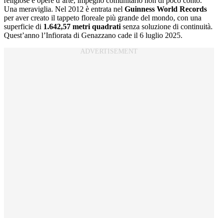
religiose e opere d’arte, impegno comunitario non di poco conto.
Una meraviglia. Nel 2012 è entrata nel
Guinness World Records
per aver creato il tappeto floreale più grande del mondo, con una
superficie di
1.642,57 metri quadrati
senza soluzione di continuità.
Quest’anno l’Infiorata di Genazzano cade il 6 luglio 2025.