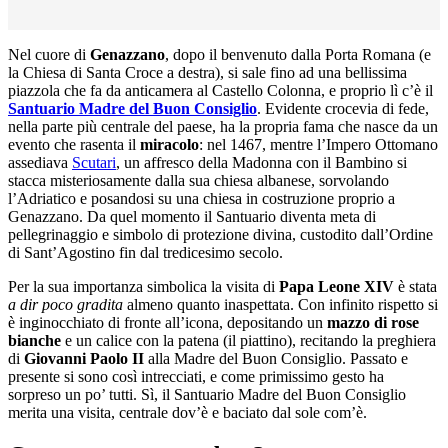
Nel cuore di
Genazzano
, dopo il benvenuto dalla Porta Romana (e
la Chiesa di Santa Croce a destra), si sale fino ad una bellissima
piazzola che fa da anticamera al Castello Colonna, e proprio lì c’è il
Santuario Madre del Buon Consiglio
. Evidente crocevia di fede,
nella parte più centrale del paese, ha la propria fama che nasce da un
evento che rasenta il
miracolo
: nel 1467, mentre l’Impero Ottomano
assediava
Scutari
, un affresco della Madonna con il Bambino si
stacca misteriosamente dalla sua chiesa albanese, sorvolando
l’Adriatico e posandosi su una chiesa in costruzione proprio a
Genazzano. Da quel momento il Santuario diventa meta di
pellegrinaggio e simbolo di protezione divina, custodito dall’Ordine
di Sant’Agostino fin dal tredicesimo secolo.
Per la sua importanza simbolica la visita di
Papa Leone
XIV
è stata
a dir poco gradita
almeno quanto inaspettata. Con infinito rispetto si
è inginocchiato di fronte all’icona, depositando un
mazzo di rose
bianche
e un calice con la patena (il piattino), recitando la preghiera
di
Giovanni Paolo II
alla Madre del Buon Consiglio. Passato e
presente si sono così intrecciati, e come primissimo gesto ha
sorpreso un po’ tutti. Sì, il Santuario Madre del Buon Consiglio
merita una visita, centrale dov’è e baciato dal sole com’è.