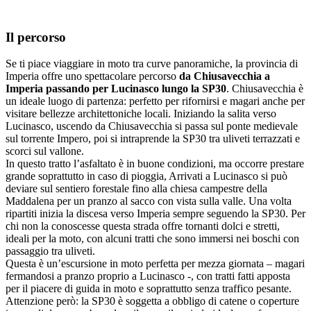
Il percorso
Se ti piace viaggiare in moto tra curve panoramiche, la provincia di
Imperia offre uno spettacolare percorso
da Chiusavecchia a
Imperia passando per Lucinasco lungo la SP30
. Chiusavecchia è
un ideale luogo di partenza: perfetto per rifornirsi e magari anche per
visitare bellezze architettoniche locali. Iniziando la salita verso
Lucinasco, uscendo da Chiusavecchia si passa sul ponte medievale
sul torrente Impero, poi si intraprende la SP30 tra uliveti terrazzati e
scorci sul vallone.
In questo tratto l’asfaltato è in buone condizioni, ma occorre prestare
grande soprattutto in caso di pioggia, Arrivati a Lucinasco si può
deviare sul sentiero forestale fino alla chiesa campestre della
Maddalena per un pranzo al sacco con vista sulla valle. Una volta
ripartiti inizia la discesa verso Imperia sempre seguendo la SP30. Per
chi non la conoscesse questa strada
offre tornanti dolci e stretti,
ideali per la moto, con alcuni tratti che sono immersi nei boschi con
passaggio tra uliveti.
Questa è un’escursione in moto perfetta per mezza giornata – magari
fermandosi a pranzo proprio a Lucinasco -, con
tratti fatti apposta
per il piacere di guida in moto e soprattutto senza traffico pesante.
Attenzione però: la SP30 è soggetta a obbligo di catene o coperture