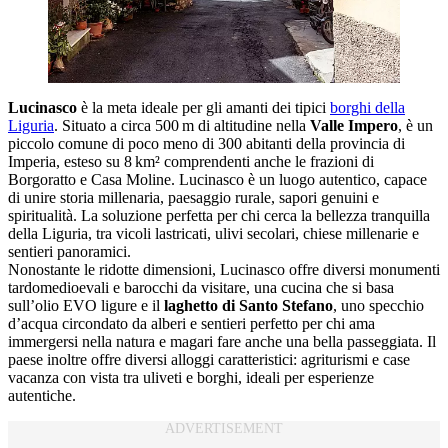
Lucinasco
è la meta ideale per gli amanti dei tipici
borghi della
Liguria
. Situato a circa 500 m di altitudine nella
Valle Impero
, è un
piccolo comune di poco meno di 300 abitanti della provincia di
Imperia, esteso su 8 km² comprendenti anche le frazioni di
Borgoratto e Casa Moline. Lucinasco è un luogo autentico, capace
di unire storia millenaria, paesaggio rurale, sapori genuini e
spiritualità. La soluzione perfetta per chi cerca la bellezza tranquilla
della Liguria, tra vicoli lastricati, ulivi secolari, chiese millenarie e
sentieri panoramici.
Nonostante le ridotte dimensioni, Lucinasco offre diversi monumenti
tardomedioevali e barocchi da visitare, una cucina che si basa
sull’olio EVO ligure e il
laghetto di Santo Stefano
, uno specchio
d’acqua circondato da alberi e sentieri perfetto per chi ama
immergersi nella natura e magari fare anche una bella passeggiata. Il
paese inoltre offre diversi alloggi caratteristici: agriturismi e case
vacanza con vista tra uliveti e borghi, ideali per esperienze
autentiche.