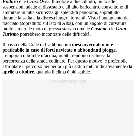
Enduro
e le
Cross Over
. Il motore a due cilindri, unito alle
sospensioni adatte al dissestato e all’alto baricentro, consentono di
ammirare in tutta sicurezza gli splendidi panorami, soprattutto
durante la salita e la discesa lungo i tornanti. Visto l’andamento del
tracciato (soprattutto sul lato di Alba), con un angolo di curvatura
molto stretto, le moto di grossa stazza come le
Custom
o le
Gran
Turismo
potrebbero incontrare delle difficoltà.
Il passo della Colle di Cadibona
nei mesi invernali non è
praticabile
in caso di forti nevicate o abbondanti piogge
.
Temporali o bombe d’acqua, infatti, rendono rischiosa la
percorrenza della strada collinare. Per questo motivo, è preferibile
affrontare il percorso nei periodi più caldi o miti, indicativamente
da
aprile a ottobre
, quando il clima è più stabile.