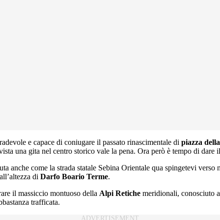
adevole e capace di coniugare il passato rinascimentale di
piazza dell
vista una gita nel centro storico vale la pena. Ora però è tempo di dare i
ta anche come la strada statale Sebina Orientale qua spingetevi verso n
all’altezza di
Darfo Boario Terme
.
rare il massiccio montuoso della
Alpi Retiche
meridionali, conosciuto 
bbastanza trafficata.