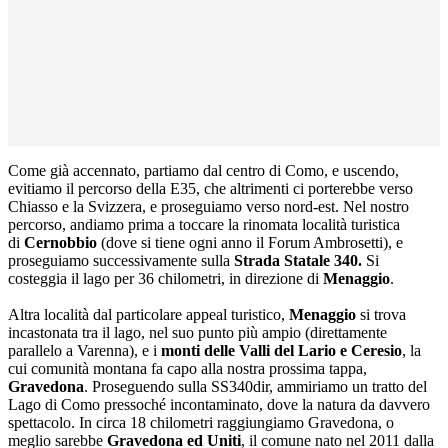
Come già accennato, partiamo dal centro di Como, e uscendo,
evitiamo il percorso della E35, che altrimenti ci porterebbe verso
Chiasso e la Svizzera, e proseguiamo verso nord-est. Nel nostro
percorso, andiamo prima a toccare la rinomata località turistica
di
Cernobbio
(dove si tiene ogni anno il Forum Ambrosetti), e
proseguiamo successivamente sulla
Strada Statale 340.
Si
costeggia il lago per 36 chilometri, in direzione di
Menaggio
.
Altra località dal particolare appeal turistico,
Menaggio
si trova
incastonata tra il lago, nel suo punto più ampio (direttamente
parallelo a Varenna), e i
monti delle Valli del Lario e Ceresio
, la
cui comunità montana fa capo alla nostra prossima tappa,
Gravedona
. Proseguendo sulla SS340dir, ammiriamo un tratto del
Lago di Como pressoché incontaminato, dove la natura da davvero
spettacolo. In circa 18 chilometri raggiungiamo Gravedona, o
meglio sarebbe
Gravedona ed Uniti
, il comune nato nel 2011 dalla