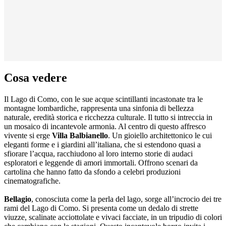
Cosa vedere
Il Lago di Como, con le sue acque scintillanti incastonate tra le
montagne lombardiche, rappresenta una sinfonia di bellezza
naturale, eredità storica e ricchezza culturale. Il tutto si intreccia in
un mosaico di incantevole armonia. Al centro di questo affresco
vivente si erge
Villa Balbianello
. Un gioiello architettonico le cui
eleganti forme e i giardini all’italiana, che si estendono quasi a
sfiorare l’acqua, racchiudono al loro interno storie di audaci
esploratori e leggende di amori immortali. Offrono scenari da
cartolina che hanno fatto da sfondo a celebri produzioni
cinematografiche.
Bellagio
, conosciuta come la perla del lago, sorge all’incrocio dei tre
rami del Lago di Como. Si presenta come un dedalo di strette
viuzze, scalinate acciottolate e vivaci facciate, in un tripudio di colori