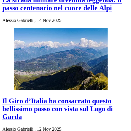
passo centenario nel cuore delle Alpi
Alessio Gabrielli
,
14 Nov 2025
Il Giro d’Italia ha consacrato questo
bellissimo passo con vista sul Lago di
Garda
Alessio Gabrielli
,
12 Nov 2025