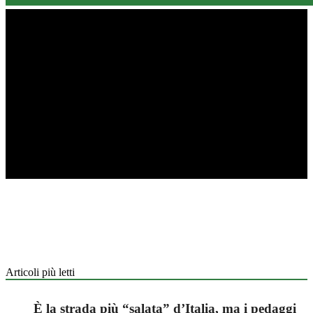
Articoli più letti
È la strada più “salata” d’Italia, ma i pedaggi