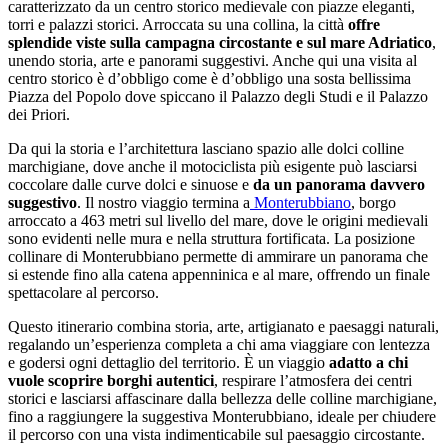
caratterizzato da un centro storico medievale con piazze eleganti,
torri e palazzi storici. Arroccata su una collina, la città
offre
splendide viste sulla campagna circostante e sul mare Adriatico
,
unendo storia, arte e panorami suggestivi. Anche qui una visita al
centro storico è d’obbligo come è d’obbligo una sosta bellissima
Piazza del Popolo dove spiccano il Palazzo degli Studi e il Palazzo
dei Priori.
Da qui la storia e l’architettura lasciano spazio alle dolci colline
marchigiane, dove anche il motociclista più esigente può lasciarsi
coccolare dalle curve dolci e sinuose e
da un panorama davvero
suggestivo
. Il nostro viaggio termina a
Monterubbiano
, borgo
arroccato a 463 metri sul livello del mare, dove le origini medievali
sono evidenti nelle mura e nella struttura fortificata. La posizione
collinare di Monterubbiano permette di ammirare un panorama che
si estende fino alla catena appenninica e al mare, offrendo un finale
spettacolare al percorso.
Questo itinerario combina storia, arte, artigianato e paesaggi naturali,
regalando un’esperienza completa a chi ama viaggiare con lentezza
e godersi ogni dettaglio del territorio. È un viaggio
adatto a chi
vuole scoprire borghi autentici
, respirare l’atmosfera dei centri
storici e lasciarsi affascinare dalla bellezza delle colline marchigiane,
fino a raggiungere la suggestiva Monterubbiano, ideale per chiudere
il percorso con una vista indimenticabile sul paesaggio circostante.