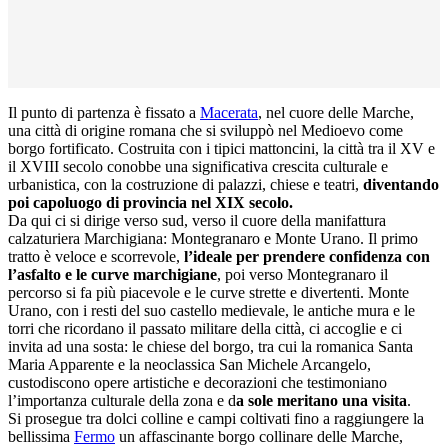
Il punto di partenza è fissato a
Macerata
, nel cuore delle Marche,
una città di origine romana che si sviluppò nel Medioevo come
borgo fortificato. Costruita con i tipici mattoncini, la città tra il XV e
il XVIII secolo conobbe una significativa crescita culturale e
urbanistica, con la costruzione di palazzi, chiese e teatri,
diventando
poi capoluogo di provincia nel XIX secolo.
Da qui ci si dirige verso sud, verso il cuore della manifattura
calzaturiera Marchigiana: Montegranaro e Monte Urano. Il primo
tratto è veloce e scorrevole,
l’ideale per prendere confidenza con
l’asfalto e le curve marchigiane
, poi verso Montegranaro il
percorso si fa più piacevole e le curve strette e divertenti. Monte
Urano, con i resti del suo castello medievale, le antiche mura e le
torri che ricordano il passato militare della città, ci accoglie e ci
invita ad una sosta: le chiese del borgo, tra cui la romanica Santa
Maria Apparente e la neoclassica San Michele Arcangelo,
custodiscono opere artistiche e decorazioni che testimoniano
l’importanza culturale della zona e d
a sole meritano una visita
.
Si prosegue tra dolci colline e campi coltivati fino a raggiungere la
bellissima
Fermo
un affascinante borgo collinare delle Marche,