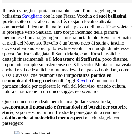
Il nostro viaggio ci porta ancora più a sud, fino a raggiungere la
bellissima
Savigliano
con la sua Piazza Vecchia e
i suoi bellissimi
portici
sotto cui si alternano caffè, eleganti locali e attività
commerciali. Il tempo di una foto alla piazza o di un caffè se volete e
si prosegue verso Saluzzo, altro borgo incantato della pianura
piemontese fino a raggiungere la nostra meta finale: Revello. Situato
ai piedi del Monviso, Revello è un borgo ricco di storia e fascino
dove si alternano scorci pittoreschi e vicoli. Tra i luoghi di interesse
spicca l’antica Collegiata di Santa Maria, con affreschi gotici e
dettagli rinascimentali, e il
Monastero di Staffarda
, poco distante,
importante complesso cistercense del XII secolo. Meritano una visita
anche i resti delle antiche mura medievali e i palazzi nobiliari, come
Casa Cavassa, che testimoniano l
’importanza politica ed
economica del borgo nei secoli
. Oggi
Revello
è un punto di
partenza ideale per esplorare le valli del Monviso, unendo cultura,
natura e tradizione in un unico suggestivo scenario.
Questo itinerario è ideale per chi ama guidare senza fretta,
assaporando il paesaggio e fermandosi nei borghi per scoprire
storie
, sapori e scorci unici. Le strade pianeggianti lo rendono
adatto anche ai motociclisti meno esperti
o a chi viaggia con
passeggero.