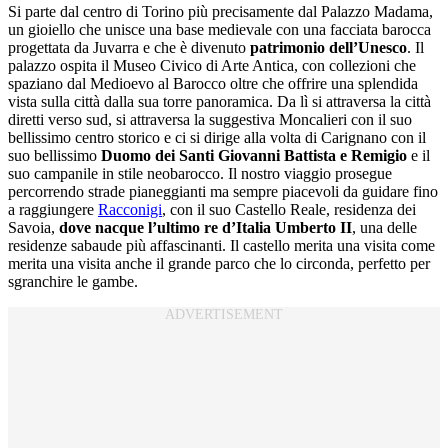
Si parte dal centro di Torino più precisamente dal Palazzo Madama,
un gioiello che unisce una base medievale con una facciata barocca
progettata da Juvarra e che è divenuto
patrimonio dell’Unesco
. Il
palazzo ospita il Museo Civico di Arte Antica, con collezioni che
spaziano dal Medioevo al Barocco oltre che offrire una splendida
vista sulla città dalla sua torre panoramica. Da lì si attraversa la città
diretti verso sud, si attraversa la suggestiva Moncalieri con il suo
bellissimo centro storico e ci si dirige alla volta di Carignano con il
suo bellissimo
Duomo dei Santi Giovanni Battista e Remigio
e il
suo campanile in stile neobarocco. Il nostro viaggio prosegue
percorrendo strade pianeggianti ma sempre piacevoli da guidare fino
a raggiungere
Racconigi
, con il suo Castello Reale, residenza dei
Savoia,
dove nacque l’ultimo re d’Italia Umberto II
, una delle
residenze sabaude più affascinanti. Il castello merita una visita come
merita una visita anche il grande parco che lo circonda, perfetto per
sgranchire le gambe.