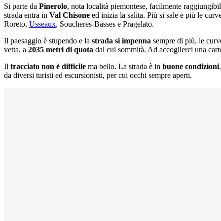
Si parte da
Pinerolo
, nota località piemontese, facilmente raggiungibi
strada entra in
Val Chisone
ed inizia la salita. Più si sale e più le 
Roreto,
Usseaux
, Soucheres-Basses e Pragelato.
Il paesaggio è stupendo e la
strada si impenna
sempre di più, le curve
vetta, a
2035 metri di quota
dal cui sommità. Ad accoglierci una carto
Il
tracciato non è difficile
ma bello. La strada è in
buone condizioni
da diversi turisti ed escursionisti, per cui occhi sempre aperti.