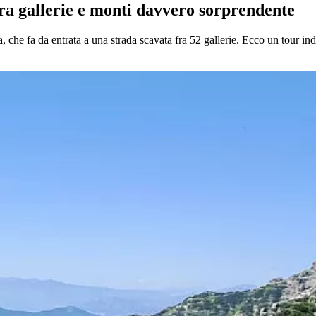
tra gallerie e monti davvero sorprendente
che fa da entrata a una strada scavata fra 52 gallerie. Ecco un tour ind