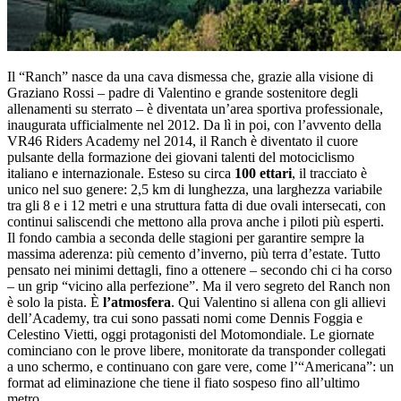
Il “Ranch” nasce da una cava dismessa che, grazie alla visione di
Graziano Rossi – padre di Valentino e grande sostenitore degli
allenamenti su sterrato – è diventata un’area sportiva professionale,
inaugurata ufficialmente nel 2012. Da lì in poi, con l’avvento della
VR46 Riders Academy nel 2014, il Ranch è diventato il cuore
pulsante della formazione dei giovani talenti del motociclismo
italiano e internazionale. Esteso su circa
100 ettari
, il tracciato è
unico nel suo genere: 2,5 km di lunghezza, una larghezza variabile
tra gli 8 e i 12 metri e una struttura fatta di due ovali intersecati, con
continui saliscendi che mettono alla prova anche i piloti più esperti.
Il fondo cambia a seconda delle stagioni per garantire sempre la
massima aderenza: più cemento d’inverno, più terra d’estate. Tutto
pensato nei minimi dettagli, fino a ottenere – secondo chi ci ha corso
– un grip “vicino alla perfezione”. Ma il vero segreto del Ranch non
è solo la pista. È
l’atmosfera
. Qui Valentino si allena con gli allievi
dell’Academy, tra cui sono passati nomi come Dennis Foggia e
Celestino Vietti, oggi protagonisti del Motomondiale. Le giornate
cominciano con le prove libere, monitorate da transponder collegati
a uno schermo, e continuano con gare vere, come l’“Americana”: un
format ad eliminazione che tiene il fiato sospeso fino all’ultimo
metro.