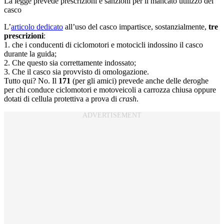
La legge prevede prescrizioni e sanzioni per il mancato utilizzo del
casco
L’
articolo dedicato
all’uso del casco impartisce, sostanzialmente,
tre
prescrizioni
:
1. che i conducenti di ciclomotori e motocicli indossino il casco
durante la guida;
2. Che questo sia correttamente indossato;
3. Che il casco sia provvisto di omologazione.
Tutto qui? No. Il
171
(per gli amici) prevede anche delle deroghe
per chi conduce ciclomotori e motoveicoli a carrozza chiusa oppure
dotati di cellula protettiva a prova di
crash
.