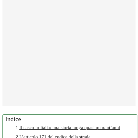
Indice
1
Il casco in Italia: una storia lunga quasi quarant’anni
2
L’articolo 171 del codice della strada