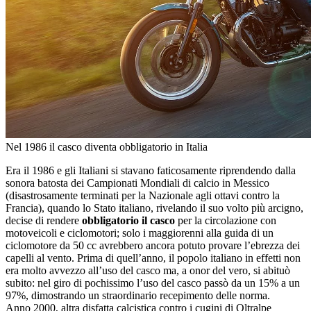
Nel 1986 il casco diventa obbligatorio in Italia
Era il 1986 e gli Italiani si stavano faticosamente riprendendo dalla
sonora batosta dei Campionati Mondiali di calcio in Messico
(disastrosamente terminati per la Nazionale agli ottavi contro la
Francia), quando lo Stato italiano, rivelando il suo volto più arcigno,
decise di rendere
obbligatorio il casco
per la circolazione con
motoveicoli e ciclomotori; solo i maggiorenni alla guida di un
ciclomotore da 50 cc avrebbero ancora potuto provare l’ebrezza dei
capelli al vento. Prima di quell’anno, il popolo italiano in effetti non
era molto avvezzo all’uso del casco ma, a onor del vero, si abituò
subito: nel giro di pochissimo l’uso del casco passò da un 15% a un
97%, dimostrando un straordinario recepimento delle norma.
Anno 2000, altra disfatta calcistica contro i cugini di Oltralpe