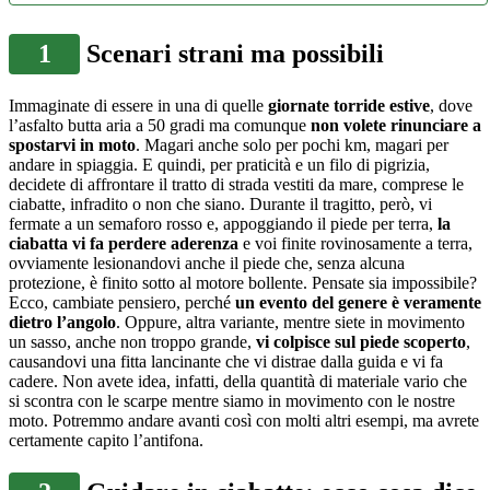
1
Scenari strani ma possibili
Immaginate di essere in una di quelle
giornate torride estive
, dove
l’asfalto butta aria a 50 gradi ma comunque
non volete rinunciare a
spostarvi in moto
. Magari anche solo per pochi km, magari per
andare in spiaggia. E quindi, per praticità e un filo di pigrizia,
decidete di affrontare il tratto di strada vestiti da mare, comprese le
ciabatte, infradito o non che siano. Durante il tragitto, però, vi
fermate a un semaforo rosso e, appoggiando il piede per terra,
la
ciabatta vi fa perdere aderenza
e voi finite rovinosamente a terra,
ovviamente lesionandovi anche il piede che, senza alcuna
protezione, è finito sotto al motore bollente. Pensate sia impossibile?
Ecco, cambiate pensiero, perché
un evento del genere è veramente
dietro l’angolo
. Oppure, altra variante, mentre siete in movimento
un sasso, anche non troppo grande,
vi colpisce sul piede scoperto
,
causandovi una fitta lancinante che vi distrae dalla guida e vi fa
cadere. Non avete idea, infatti, della quantità di materiale vario che
si scontra con le scarpe mentre siamo in movimento con le nostre
moto. Potremmo andare avanti così con molti altri esempi, ma avrete
certamente capito l’antifona.