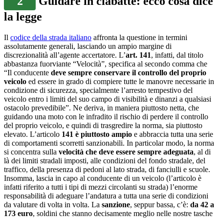
2
Guidare in ciabatte: ecco cosa dice
la legge
Il
codice della strada italiano
affronta la questione in termini
assolutamente generali, lasciando un ampio margine di
discrezionalità all’agente accertatore. L’
art. 141
, infatti, dal titolo
abbastanza fuorviante “Velocità”, specifica al secondo comma che
“Il conducente
deve sempre conservare il controllo del proprio
veicolo
ed essere in grado di compiere tutte le manovre necessarie in
condizione di sicurezza, specialmente l’arresto tempestivo del
veicolo entro i limiti del suo campo di visibilità e dinanzi a qualsiasi
ostacolo prevedibile”. Ne deriva, in maniera piuttosto netta, che
guidando una moto con le infradito il rischio di perdere il controllo
del proprio veicolo, e quindi di trasgredire la norma, sia piuttosto
elevato. L’articolo
141 è piuttosto ampio
e abbraccia tutta una serie
di comportamenti scorretti sanzionabili. In particolar modo, la norma
si concentra sulla
velocità che deve essere sempre adeguata
, al di
là dei limiti stradali imposti, alle condizioni del fondo stradale, del
traffico, della presenza di pedoni al lato strada, di fanciulli e scuole.
Insomma, lascia in capo al conducente di un veicolo (l’articolo è
infatti riferito a tutti i tipi di mezzi circolanti su strada) l’enorme
responsabilità di adeguare l’andatura a tutta una serie di condizioni
da valutare di volta in volta. La
sanzione
, seppur bassa, c’è:
da 42 a
173 euro
, soldini che stanno decisamente meglio nelle nostre tasche