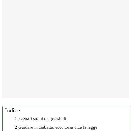
Indice
1
Scenari strani ma possibili
2
Guidare in ciabatte: ecco cosa dice la legge