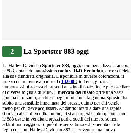
2
La Sportster 883 oggi
La Harley-Davidson
Sportster 883
, oggi, commercializza la ancora
la 883, dotata del nuovissimo
motore H-D Evolution
, ancora fedele
alla sua cilindrata originaria. Disponibile in diverse colorazioni, il
prezzo del nuovo è a partire da
10.900€
; tuttavia, grazie ai
numerosissimi accessori presenti a listino il costo finale può oscillare
di diverse migliaia di Euro. Il
mercato dell’usato
offre una vasta
gamma di opzioni, anche se negli ultimi anni la gamma Sporster ha
subito una sensibile impennata dei prezzi, ottimo per chi vende,
meno per chi deve acquistare. Andando infatti a dare una rapida
sbirciata ai siti di vendita online, ci si accorgerà subito quante sono
le 883 usate in vendita a prezzi pari a quelli del nuovo, se non
addirittura maggiori. Si può dire senza timore di smentita che la
regina custom Harley-Davidson 883 stia vivendo una nuova