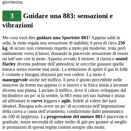
giovinezza.
3
Guidare una 883: sensazioni e
vibrazioni
Ma cosa vuol dire
guidare una Sportster 883
? Appena saliti in
sella, la moto regala una sensazione di stabilità; il peso di circa
250
kg
, di sicuro non contenuto rispetto a moto più moderne, resta però
saldamente verso il basso, donando la piacevole sensazione di essere
un tutt’uno con la moto. Appena avviato il motore, il classico
sound
Harley
diventa padrone dell’atmosfera; le orecchie gustano quella
musica senza esserne mai sazie. La tentazione di aprire il gas in folle
è costante e bisogna sforzarsi per non cedere. La moto è
maneggevole
anche nel traffico, il peso è giusto percettibile nelle
manovre da fermo ma appena ci si muove e la fisica inizia a lavorare
diventa una piuma. Lasciato il traffico, dove il calore sviluppato dal
bicilindrico un po’ si fa sentire, la 883 entra nel suo
habitat
e inizia
ad affrontare le
curve
leggera e
agile
, fedele al volere dei suoi
ideatori. Bisogna solo avere un po’ di accortezza nell’impostazione
della curva a causa dell’avantreno, condizionato dallo pneumatico
da 100 di larghezza. La
progressione del motore 883
è piacevole e
graduale, senza necessità di salire molto di giri per gustare al meglio
le prestazioni di questa regina custom sempre alla moda.