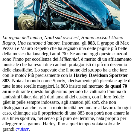
La regola dell’amico, Nord sud ovest est, Hanno ucciso l’Uomo
Ragno, Una canzone d’amore.
Insomma, gli
883
, il gruppo di Max
Pezzali e Mauro Repetto che ha segnato una delle pagine più belle
della musica italiana degli anni ’90. Se ancora oggi queste canzoni
sono l’inno per eccellenza dei
Millennial
, è merito di un affiatamento
musicale che ha reso i due cantanti protagonisti di più un decennio
delle classifiche. Lo sapevate che il nome del gruppo ha a che fare
con le moto? Più precisamente con la
Harley-Davidson Sportster
883
. Nota al mondo come Sporty, decisamente più piccola e agile di
tutte le sue sorelle maggiori, la 883 insiste sul mercato da
quasi 70
anni
e durante questo lunghissimo periodo ha catturato l’anima di
tantissimi biker, dai più duri amanti del custom, con il loro fedele
gilet in pelle sempre indossato, agli amatori più soft, che non
disdegnano anche usare la moto in città per andare al lavoro. In ogni
caso, chiunque sia il proprietario di una 883 non potrà non amare la
sua linea sportiva, nel senso più puro del termine, nata proprio per
alleggerire la gamma Harley, fino a quel tempo votata solo alle
grandi
cruiser
.