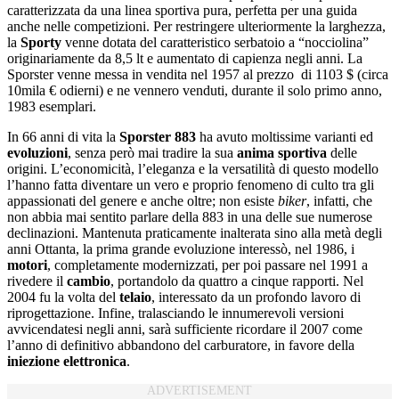
caratterizzata da una linea sportiva pura, perfetta per una guida
anche nelle competizioni. Per restringere ulteriormente la larghezza,
la
Sporty
venne dotata del caratteristico serbatoio a “nocciolina”
originariamente da 8,5 lt e aumentato di capienza negli anni. La
Sporster venne messa in vendita nel 1957 al prezzo di 1103 $ (circa
10mila € odierni) e ne vennero venduti, durante il solo primo anno,
1983 esemplari.
In 66 anni di vita la
Sporster 883
ha avuto moltissime varianti ed
evoluzioni
, senza però mai tradire la sua
anima sportiva
delle
origini. L’economicità, l’eleganza e la versatilità di questo modello
l’hanno fatta diventare un vero e proprio fenomeno di culto tra gli
appassionati del genere e anche oltre; non esiste
biker
, infatti, che
non abbia mai sentito parlare della 883 in una delle sue numerose
declinazioni. Mantenuta praticamente inalterata sino alla metà degli
anni Ottanta, la prima grande evoluzione interessò, nel 1986, i
motori
, completamente modernizzati, per poi passare nel 1991 a
rivedere il
cambio
, portandolo da quattro a cinque rapporti. Nel
2004 fu la volta del
telaio
, interessato da un profondo lavoro di
riprogettazione. Infine, tralasciando le innumerevoli versioni
avvicendatesi negli anni, sarà sufficiente ricordare il 2007 come
l’anno di definitivo abbandono del carburatore, in favore della
iniezione elettronica
.