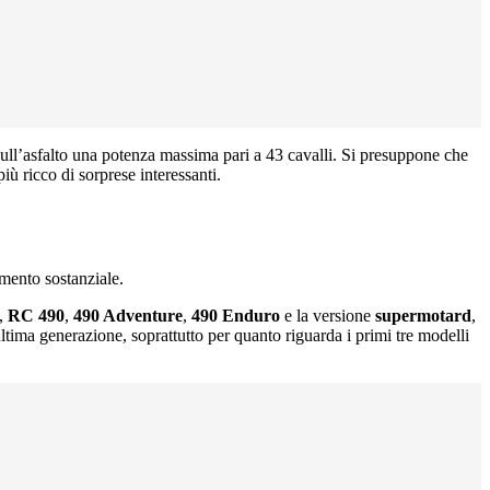
 sull’asfalto una potenza massima pari a 43 cavalli. Si presuppone che
ù ricco di sorprese interessanti.
amento sostanziale.
,
RC 490
,
490 Adventure
,
490 Enduro
e la versione
supermotard
,
ltima generazione, soprattutto per quanto riguarda i primi tre modelli