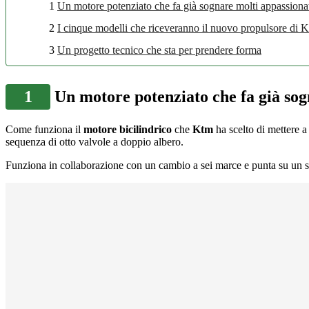
1
Un motore potenziato che fa già sognare molti appassiona
2
I cinque modelli che riceveranno il nuovo propulsore di 
3
Un progetto tecnico che sta per prendere forma
1
Un motore potenziato che fa già sog
Come funziona il
motore bicilindrico
che
Ktm
ha scelto di mettere a
sequenza di otto valvole a doppio albero.
Funziona in collaborazione con un cambio a sei marce e punta su un sis