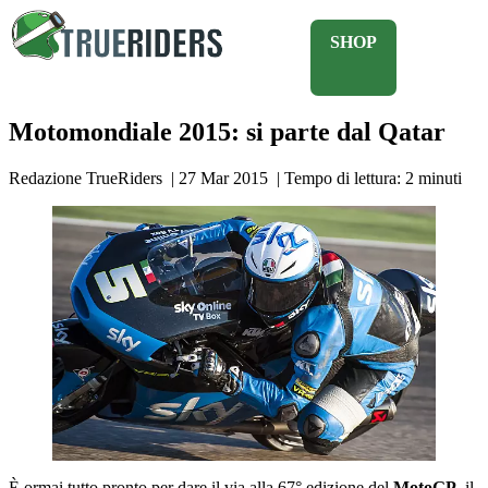
SHOP
Motomondiale 2015: si parte dal Qatar
Redazione TrueRiders
|
27 Mar 2015
|
Tempo di lettura:
2
minuti
È ormai tutto pronto per dare il via alla 67° edizione del
MotoGP
, il