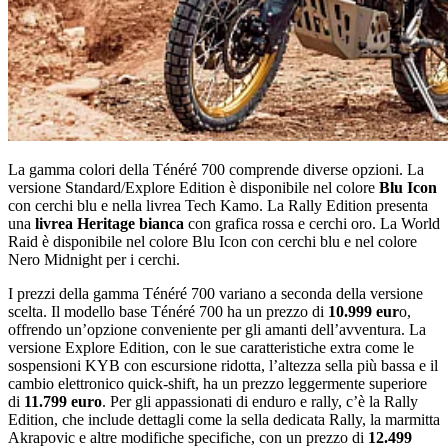
La gamma colori della Ténéré 700 comprende diverse opzioni. La
versione Standard/Explore Edition è disponibile nel colore
Blu Icon
con cerchi blu e nella livrea Tech Kamo. La Rally Edition presenta
una
livrea Heritage bianca
con grafica rossa e cerchi oro. La World
Raid è disponibile nel colore Blu Icon con cerchi blu e nel colore
Nero Midnight per i cerchi.
I prezzi della gamma Ténéré 700 variano a seconda della versione
scelta. Il modello base Ténéré 700 ha un prezzo di
10.999 eur
o,
offrendo un’opzione conveniente per gli amanti dell’avventura. La
versione Explore Edition, con le sue caratteristiche extra come le
sospensioni KYB con escursione ridotta, l’altezza sella più bassa e il
cambio elettronico quick-shift, ha un prezzo leggermente superiore
di
11.799 euro
. Per gli appassionati di enduro e rally, c’è la Rally
Edition, che include dettagli come la sella dedicata Rally, la marmitta
Akrapovic e altre modifiche specifiche, con un prezzo di
12.499