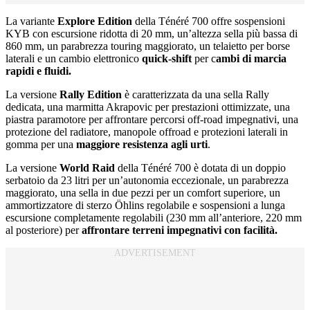
La variante
Explore Edition
della Ténéré 700 offre sospensioni
KYB con escursione ridotta di 20 mm, un’altezza sella più bassa di
860 mm, un parabrezza touring maggiorato, un telaietto per borse
laterali e un cambio elettronico
quick-shift
per c
ambi di marcia
rapidi e fluidi.
La versione
Rally Edition
è caratterizzata da una sella Rally
dedicata, una marmitta Akrapovic per prestazioni ottimizzate, una
piastra paramotore per affrontare percorsi off-road impegnativi, una
protezione del radiatore, manopole offroad e protezioni laterali in
gomma per una
maggiore resistenza agli urti
.
La versione
World Raid
della Ténéré 700 è dotata di un doppio
serbatoio da 23 litri per un’autonomia eccezionale, un parabrezza
maggiorato, una sella in due pezzi per un comfort superiore, un
ammortizzatore di sterzo Öhlins regolabile e sospensioni a lunga
escursione completamente regolabili (230 mm all’anteriore, 220 mm
al posteriore) per
affrontare terreni impegnativi con facilità.