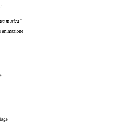
e
anta musica”
 e animazione
e
llage