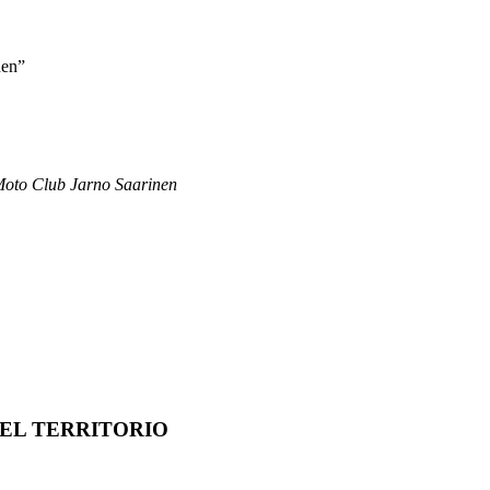
nen”
 Moto Club Jarno Saarinen
 DEL TERRITORIO