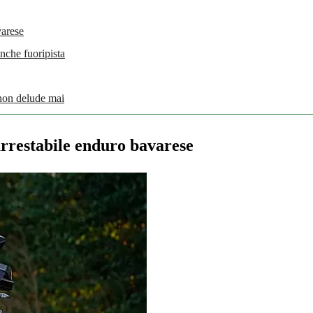
arese
nche fuoripista
 non delude mai
restabile enduro bavarese