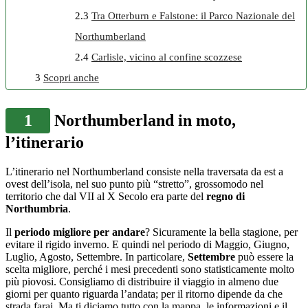
2.3
Tra Otterburn e Falstone: il Parco Nazionale del
Northumberland
2.4
Carlisle, vicino al confine scozzese
3
Scopri anche
1
Northumberland in moto,
l’itinerario
L’itinerario nel Northumberland consiste nella traversata da est a
ovest dell’isola, nel suo punto più “stretto”, grossomodo nel
territorio che dal VII al X Secolo era parte del
regno di
Northumbria
.
Il
periodo migliore per andare
? Sicuramente la bella stagione, per
evitare il rigido inverno. E quindi nel periodo di Maggio, Giugno,
Luglio, Agosto, Settembre. In particolare,
Settembre
può essere la
scelta migliore, perché i mesi precedenti sono statisticamente molto
più piovosi. Consigliamo di distribuire il viaggio in almeno due
giorni per quanto riguarda l’andata; per il ritorno dipende da che
strada farai. Ma ti diciamo tutto con la mappa, le informazioni e il