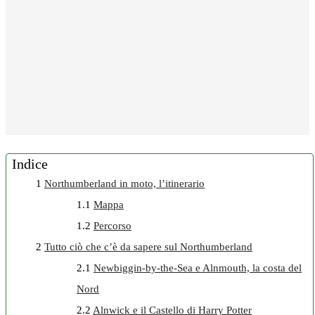
Indice
1
Northumberland in moto, l’itinerario
1.1
Mappa
1.2
Percorso
2
Tutto ciò che c’è da sapere sul Northumberland
2.1
Newbiggin-by-the-Sea e Alnmouth, la costa del
Nord
2.2
Alnwick e il Castello di Harry Potter