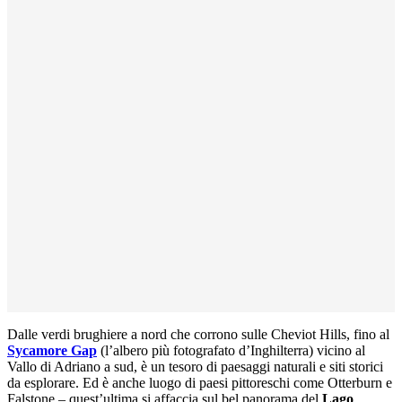
Dalle verdi brughiere a nord che corrono sulle Cheviot Hills, fino al
Sycamore Gap
(l’albero più fotografato d’Inghilterra) vicino al
Vallo di Adriano a sud, è un tesoro di paesaggi naturali e siti storici
da esplorare. Ed è anche luogo di paesi pittoreschi come Otterburn e
Falstone – quest’ultima si affaccia sul bel panorama del
Lago